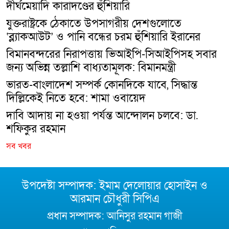
দীর্ঘমেয়াদি কারাদণ্ডের হুঁশিয়ারি
যুক্তরাষ্ট্রকে ঠেকাতে উপসাগরীয় দেশগুলোতে
‘ব্ল্যাকআউট’ ও পানি বন্ধের চরম হুঁশিয়ারি ইরানের
বিমানবন্দরের নিরাপত্তায় ভিআইপি-সিআইপিসহ সবার
জন্য অভিন্ন তল্লাশি বাধ্যতামূলক: বিমানমন্ত্রী
ভারত-বাংলাদেশ সম্পর্ক কোনদিকে যাবে, সিদ্ধান্ত
দিল্লিকেই নিতে হবে: শামা ওবায়েদ
দাবি আদায় না হওয়া পর্যন্ত আন্দোলন চলবে: ডা.
শফিকুর রহমান
সব খবর
উপদেষ্টা সম্পাদক: ইমাম দেলোয়ার হোসাইন ও
আরমান চৌধুরী সিপিএ
প্রধান সম্পাদক: আনিসুর রহমান গাজী