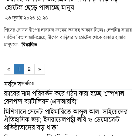
হোটেল ছেড়ে পালাচ্ছে মানুষ
২৩ জুলাই ২০২৩ ১১:২৪
গ্রিসের রোডস দ্বীপের দাবানল ক্রমেই ভয়াবহ আকার নিচ্ছে। দেশটির ফায়ার
সার্ভিস বিভাগ জানিয়েছে, দ্বীপের বাড়িঘর ও হোটেল থেকে হাজার হাজার
মানুষকে...
বিস্তারিত
«
1
2
»
জনপ্রিয়
সর্বশেষ
র‍্যাবের নাম পরিবর্তন করে গঠন করা হচ্ছে ‘স্পেশাল
রেসপন্স ব্যাটালিয়ন (এসআরবি)’
মিশিগানে সেনেট প্রাইমারিতে আব্দুল আল–সাইয়েদের
ঐতিহাসিক জয়; ইসরায়েলপন্থী লবি ও ডেমোক্রেট
প্রতিষ্ঠাতাদের বড় ধাক্কা