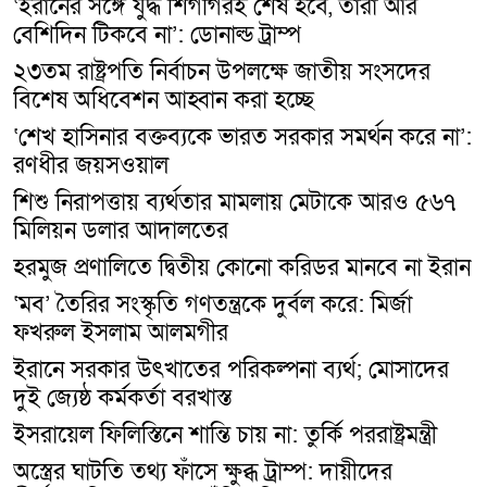
‘ইরানের সঙ্গে যুদ্ধ শিগগিরই শেষ হবে, তারা আর
বেশিদিন টিকবে না’: ডোনাল্ড ট্রাম্প
২৩তম রাষ্ট্রপতি নির্বাচন উপলক্ষে জাতীয় সংসদের
বিশেষ অধিবেশন আহ্বান করা হচ্ছে
‘শেখ হাসিনার বক্তব্যকে ভারত সরকার সমর্থন করে না’:
রণধীর জয়সওয়াল
শিশু নিরাপত্তায় ব্যর্থতার মামলায় মেটাকে আরও ৫৬৭
মিলিয়ন ডলার আদালতের
হরমুজ প্রণালিতে দ্বিতীয় কোনো করিডর মানবে না ইরান
‘মব’ তৈরির সংস্কৃতি গণতন্ত্রকে দুর্বল করে: মির্জা
ফখরুল ইসলাম আলমগীর
ইরানে সরকার উৎখাতের পরিকল্পনা ব্যর্থ; মোসাদের
দুই জ্যেষ্ঠ কর্মকর্তা বরখাস্ত
ইসরায়েল ফিলিস্তিনে শান্তি চায় না: তুর্কি পররাষ্ট্রমন্ত্রী
অস্ত্রের ঘাটতি তথ্য ফাঁসে ক্ষুব্ধ ট্রাম্প: দায়ীদের