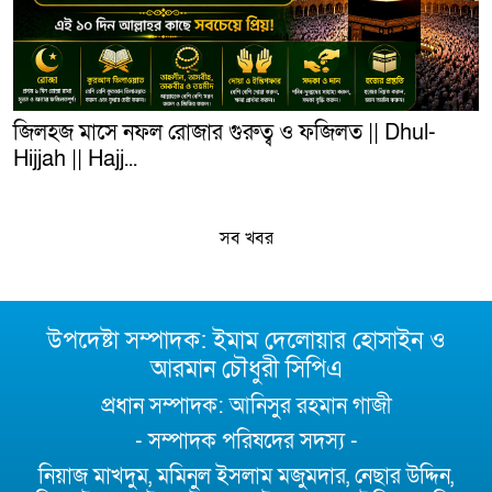
জিলহজ মাসে নফল রোজার গুরুত্ব ও ফজিলত || Dhul-
Hijjah || Hajj...
সব খবর
উপদেষ্টা সম্পাদক: ইমাম দেলোয়ার হোসাইন ও
আরমান চৌধুরী সিপিএ
প্রধান সম্পাদক: আনিসুর রহমান গাজী
- সম্পাদক পরিষদের সদস্য -
নিয়াজ মাখদুম, মমিনুল ইসলাম মজুমদার, নেছার উদ্দিন,