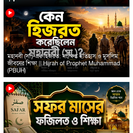
মহানবী (সা.)-এর হিজরত: সংক্ষিপ্ত ইতিহাস ও মুসলিম
জীবনের শিক্ষা || Hijrah of Prophet Muhammad
(PBUH)