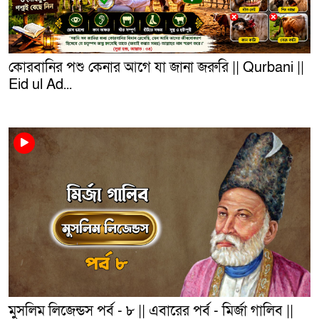
কোরবানির পশু কেনার আগে যা জানা জরুরি || Qurbani ||
Eid ul Ad...
মুসলিম লিজেন্ডস পর্ব - ৮ || এবারের পর্ব - মির্জা গালিব ||