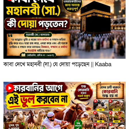
কাবা দেখে মহানবী (সা.) যে দোয়া পড়েছেন || Kaaba