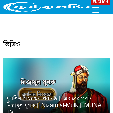
ENGLISH
ভিডিও
মুসলিম লিজেন্ডস পর্ব - ৯ || এবারের পর্ব -
নিজামুল মুলক || Nizam al-Mulk || MUNA
TV