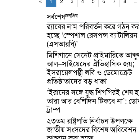
«
1
2
3
4
5
6
7
8
...
জনপ্রিয়
সর্বশেষ
র‍্যাবের নাম পরিবর্তন করে গঠন কর
হচ্ছে ‘স্পেশাল রেসপন্স ব্যাটালিয়ন
(এসআরবি)’
মিশিগানে সেনেট প্রাইমারিতে আব্দু
আল–সাইয়েদের ঐতিহাসিক জয়;
ইসরায়েলপন্থী লবি ও ডেমোক্রেট
প্রতিষ্ঠাতাদের বড় ধাক্কা
‘ইরানের সঙ্গে যুদ্ধ শিগগিরই শেষ হ
তারা আর বেশিদিন টিকবে না’: ডোন
ট্রাম্প
২৩তম রাষ্ট্রপতি নির্বাচন উপলক্ষে
জাতীয় সংসদের বিশেষ অধিবেশন
আহ্বান করা হচ্ছে