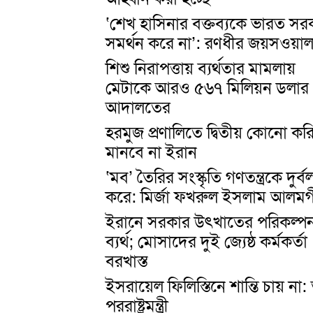
‘শেখ হাসিনার বক্তব্যকে ভারত সর
সমর্থন করে না’: রণধীর জয়সওয়া
শিশু নিরাপত্তায় ব্যর্থতার মামলায়
মেটাকে আরও ৫৬৭ মিলিয়ন ডলার
আদালতের
হরমুজ প্রণালিতে দ্বিতীয় কোনো ক
মানবে না ইরান
‘মব’ তৈরির সংস্কৃতি গণতন্ত্রকে দুর্ব
করে: মির্জা ফখরুল ইসলাম আলম
ইরানে সরকার উৎখাতের পরিকল্পন
ব্যর্থ; মোসাদের দুই জ্যেষ্ঠ কর্মকর্তা
বরখাস্ত
ইসরায়েল ফিলিস্তিনে শান্তি চায় না: ত
পররাষ্ট্রমন্ত্রী