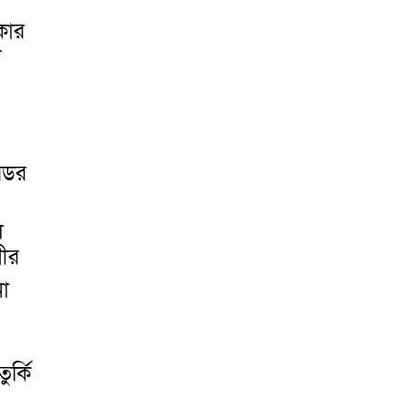
কার
ল
রিডর
ল
গীর
া
ুর্কি