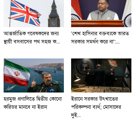
আন্তর্জাতিক গবেষকদের জন্য
‘শেখ হাসিনার বক্তব্যকে ভারত
স্থায়ী বসবাসের পথ সহজ ক...
সরকার সমর্থন করে না’:...
হরমুজ প্রণালিতে দ্বিতীয় কোনো
ইরানে সরকার উৎখাতের
করিডর মানবে না ইরান
পরিকল্পনা ব্যর্থ; মোসাদের
দুই...