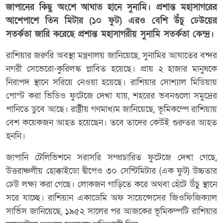
জাপানের কিছু অংশে আঘাত হানে সুনামি। প্রশান্ত মহাসাগরের
আশেপাশে তিন মিটার (১০ ফুট) এরও বেশি উঁচু ঢেউয়ের
সতর্কতা জারি করেছে প্রশান্ত মহাসাগরীয় সুনামি সতর্কতা কেন্দ্র।
রাশিয়ার জরুরি অবস্থা মন্ত্রণালয় জানিয়েছে, সুনামির আঘাতের বন্দর
নগরী সেভেরো-কুরিলস্ক প্লাবিত হয়েছে। প্রায় ২ হাজার মানুষকে
নিরাপদ স্থানে সরিয়ে নেওয়া হয়েছে। রাশিয়ার সোশ্যাল মিডিয়ায়
পোস্ট করা ভিডিও ফুটেজে দেখা যায়, শহরের ভবনগুলো সমুদ্রের
পানিতে ডুবে আছে। রাষ্ট্রীয় গণমাধ্যম জানিয়েছে, ভূমিকম্পে রাশিয়ায়
বেশ কয়েকজন আহত হয়েছেন। তবে তাদের কেউই গুরুতর আহত
হননি।
জাপানি টেলিভিশনে সরাসরি সম্প্রচারিত ফুটেজে দেখা গেছে,
উত্তরাঞ্চলীয় হোক্কাইডো দ্বীপেও ৩০ সেন্টিমিটার (এক ফুট) উচ্চতার
ঢেউ লক্ষ্য করা গেছে। লোকজন গাড়িতে করে অথবা হেঁটে উঁচু স্থানে
সরে যাচ্ছে। রাশিয়ান একাডেমি অফ সায়েন্সেসের জিওফিজিক্যাল
সার্ভিস জানিয়েছে, ১৯৫২ সালের পর আজকের ভূমিকম্পটি রাশিয়ার