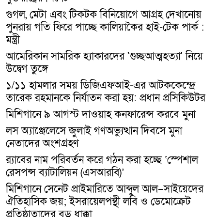
গুগল, মেটা এবং টিকটক বিনিয়োগে আগ্রহ দেখানোয়
পুনরায় গতি ফিরে পাচ্ছে কালিয়াকৈর হাই-টেক পার্ক :
মন্ত্রী
আমেরিকান সামরিক হ্যাকারদের 'গুচ্ছআত্মহত্যা' নিয়ে
উদ্বেগ তুঙ্গে
১/১১ হামলার সময় ডিজিএফআই-এর আটককেন্দ্রে
তারেক রহমানকে নির্যাতন করা হয়: প্রধান প্রসিকিউটর
মিশিগানে ৯ আগস্ট দাওয়াহ কনফারেন্স করবে মুনা
লস অ্যাঞ্জেলেসে জুলাই গণঅভ্যুত্থান দিবসে মুনা
নেতাদের অংশগ্রহণ
র‍্যাবের নাম পরিবর্তন করে গঠন করা হচ্ছে ‘স্পেশাল
রেসপন্স ব্যাটালিয়ন (এসআরবি)’
মিশিগানে সেনেট প্রাইমারিতে আব্দুল আল–সাইয়েদের
ঐতিহাসিক জয়; ইসরায়েলপন্থী লবি ও ডেমোক্রেট
প্রতিষ্ঠাতাদের বড় ধাক্কা