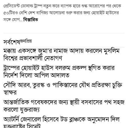
প্রেসিডেন্ট ডোনাল্ড ট্রাম্প নতুন করে ব্যাপক হারে শুল্ক আরোপের পর থেকে
৫০টিরও বেশি দেশ বাণিজ্য আলোচনা শুরু করার জন্য হোয়াইট হাউসের
সঙ্গে যোগ...
বিস্তারিত
জনপ্রিয়
সর্বশেষ
মক্কায় একসঙ্গে জুমা’র নামাজ আদায় করলেন মুসলিম
বিশ্বের প্রভাবশালী নেতাগণ
ট্রাম্পের হোয়াইট হাউস বলরুম প্রকল্প স্থগিত করার
নির্দেশ দিলো আপিল আদালত
সৌদি আরব, তুরস্ক ও পাকিস্তানের যৌথ প্রতিরক্ষা চুক্তি
স্বাক্ষর
আন্তর্জাতিক গবেষকদের জন্য স্থায়ী বসবাসের পথ সহজ
করলো যুক্তরাজ্য
অ্যাটর্নি জেনারেল হিসেবে টড ব্লাঞ্চকে অনুমোদন দিল
যুক্তরাষ্ট্রের সিনেট