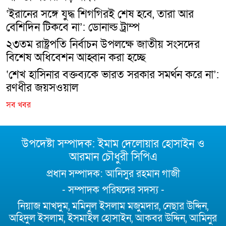
‘ইরানের সঙ্গে যুদ্ধ শিগগিরই শেষ হবে, তারা আর
বেশিদিন টিকবে না’: ডোনাল্ড ট্রাম্প
২৩তম রাষ্ট্রপতি নির্বাচন উপলক্ষে জাতীয় সংসদের
বিশেষ অধিবেশন আহ্বান করা হচ্ছে
‘শেখ হাসিনার বক্তব্যকে ভারত সরকার সমর্থন করে না’:
রণধীর জয়সওয়াল
সব খবর
উপদেষ্টা সম্পাদক: ইমাম দেলোয়ার হোসাইন ও
আরমান চৌধুরী সিপিএ
প্রধান সম্পাদক: আনিসুর রহমান গাজী
- সম্পাদক পরিষদের সদস্য -
নিয়াজ মাখদুম, মমিনুল ইসলাম মজুমদার, নেছার উদ্দিন,
অহিদুল ইসলাম, ইসমাইল হোসাইন, আকবর উদ্দিন, আমিনুর