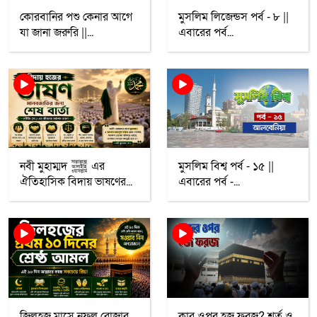
কোরবানির পশু কেনার আগে
মুসলিম লিজেন্ডস পর্ব - ৮ ||
যা জানা জরুরি ||...
এবারের পর্ব...
নবী মুহাম্মদ ﷺ এর
মুসলিম বিশ্ব পর্ব - ১৫ ||
ঐতিহাসিক বিদায় ভাষণের...
এবারের পর্ব -...
জিলহজ মাসে নফল রোজার
কার ওপর হজ ফরজ? শর্ত ও