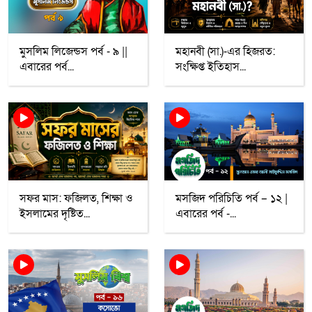
মুসলিম লিজেন্ডস পর্ব - ৯ ||
মহানবী (সা.)-এর হিজরত:
এবারের পর্ব...
সংক্ষিপ্ত ইতিহাস...
সফর মাস: ফজিলত, শিক্ষা ও
মসজিদ পরিচিতি পর্ব – ১২ |
ইসলামের দৃষ্টিত...
এবারের পর্ব -...