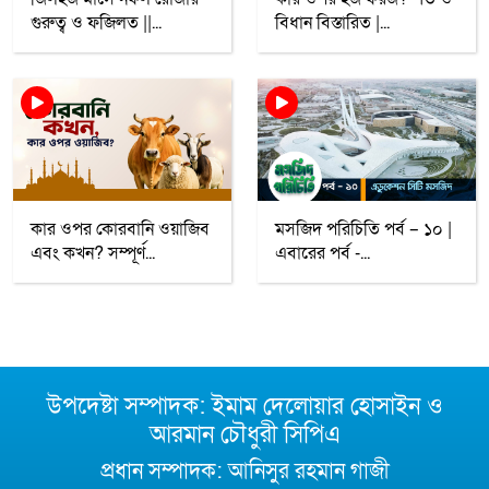
গুরুত্ব ও ফজিলত ||...
বিধান বিস্তারিত |...
কার ওপর কোরবানি ওয়াজিব
মসজিদ পরিচিতি পর্ব – ১০ |
এবং কখন? সম্পূর্ণ...
এবারের পর্ব -...
উপদেষ্টা সম্পাদক: ইমাম দেলোয়ার হোসাইন ও
আরমান চৌধুরী সিপিএ
প্রধান সম্পাদক: আনিসুর রহমান গাজী