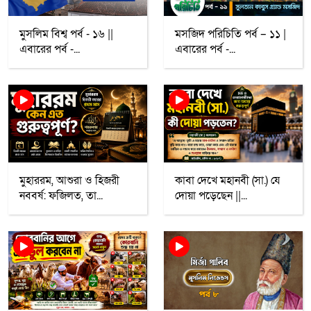
মুসলিম বিশ্ব পর্ব - ১৬ ||
মসজিদ পরিচিতি পর্ব – ১১ |
এবারের পর্ব -...
এবারের পর্ব -...
মুহাররম, আশুরা ও হিজরী
কাবা দেখে মহানবী (সা.) যে
নববর্ষ: ফজিলত, তা...
দোয়া পড়েছেন ||...