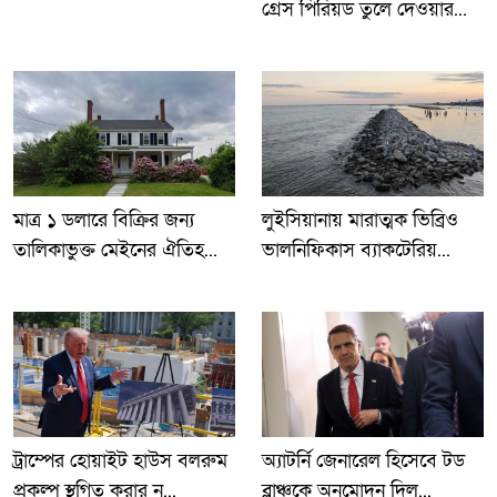
গ্রেস পিরিয়ড তুলে দেওয়ার...
লুইসিয়ানায় মারাত্মক ভিব্রিও
মাত্র ১ ডলারে বিক্রির জন্য
ভালনিফিকাস ব্যাকটেরিয়...
তালিকাভুক্ত মেইনের ঐতিহ...
ট্রাম্পের হোয়াইট হাউস বলরুম
অ্যাটর্নি জেনারেল হিসেবে টড
প্রকল্প স্থগিত করার ন...
ব্লাঞ্চকে অনুমোদন দিল...