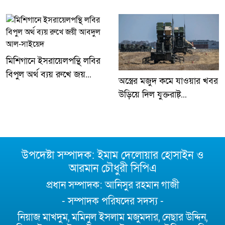
মিশিগানে ইসরায়েলপন্থি লবির
বিপুল অর্থ ব্যয় রুখে জয়...
অস্ত্রের মজুদ কমে যাওয়ার খবর
উড়িয়ে দিল যুক্তরাষ্ট্...
উপদেষ্টা সম্পাদক: ইমাম দেলোয়ার হোসাইন ও
আরমান চৌধুরী সিপিএ
প্রধান সম্পাদক: আনিসুর রহমান গাজী
- সম্পাদক পরিষদের সদস্য -
নিয়াজ মাখদুম, মমিনুল ইসলাম মজুমদার, নেছার উদ্দিন,