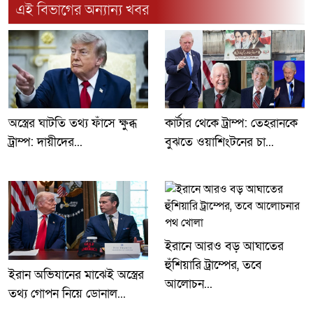
এই বিভাগের অন্যান্য খবর
অস্ত্রের ঘাটতি তথ্য ফাঁসে ক্ষুব্ধ
কার্টার থেকে ট্রাম্প: তেহরানকে
ট্রাম্প: দায়ীদের...
বুঝতে ওয়াশিংটনের চা...
ইরানে আরও বড় আঘাতের
হুঁশিয়ারি ট্রাম্পের, তবে
ইরান অভিযানের মাঝেই অস্ত্রের
আলোচন...
তথ্য গোপন নিয়ে ডোনাল...