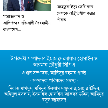
অহেতুক ইস্যু তৈরি করে
দেশকে অস্থিতিশীল করার
সাম্রাজ্যবাদ ও
পাঁয়ত...
আধিপত্যবাদবিরোধী বৈষম্যহীন
বাংলাদেশ...
উপদেষ্টা সম্পাদক: ইমাম দেলোয়ার হোসাইন ও
আরমান চৌধুরী সিপিএ
প্রধান সম্পাদক: আনিসুর রহমান গাজী
- সম্পাদক পরিষদের সদস্য -
নিয়াজ মাখদুম, মমিনুল ইসলাম মজুমদার, নেছার উদ্দিন,
অহিদুল ইসলাম, ইসমাইল হোসাইন, আকবর উদ্দিন, আমিনুর
রসুল জামসেদ