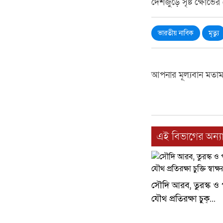
দেশজুড়ে সৃষ্ট ক্ষোভের 
ভারতীয় নাবিক
মৃত্যু
আপনার মূল্যবান মতা
এই বিভাগের অন্যা
সৌদি আরব, তুরস্ক ও প
যৌথ প্রতিরক্ষা চুক্...