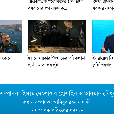
আন্তর্জাতিক গবেষকদের জন্য স্থায়ী
‘শেখ হাসিনার
বসবাসের পথ সহজ ক...
সরকার সমর্থন
তীয় কোনো
ইরানে সরকার উৎখাতের পরিকল্পনা
ইসরায়েল ফিলি
ব্যর্থ; মোসাদের দুই...
তুর্কি পররাষ্ট..
া সম্পাদক: ইমাম দেলোয়ার হোসাইন ও আরমান চৌধু
প্রধান সম্পাদক: আনিসুর রহমান গাজী
- সম্পাদক পরিষদের সদস্য -