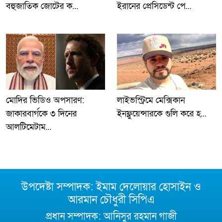
বহুজাতিক জোটের ক...
ইরানের প্রেসিডেন্ট পে...
মোদির ভিডিও অপসারণ:
লাইভস্ট্রিমে মেক্সিকান
জাকারবার্গকে ৩ দিনের
ইনফ্লুয়েন্সারকে গুলি করে হ...
আলটিমেটাম...
উপদেষ্টা সম্পাদক: ইমাম দেলোয়ার হোসাইন ও
আরমান চৌধুরী সিপিএ
প্রধান সম্পাদক: আনিসুর রহমান গাজী