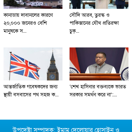
কানাডায় দাবানলের কারণে
সৌদি আরব, তুরস্ক ও
২০,০০০ জনেরও বেশি
পাকিস্তানের যৌথ প্রতিরক্ষা
মানুষকে স...
চুক্...
আন্তর্জাতিক গবেষকদের জন্য
‘শেখ হাসিনার বক্তব্যকে ভারত
স্থায়ী বসবাসের পথ সহজ ক...
সরকার সমর্থন করে না’:...
উপদেষ্টা সম্পাদক: ইমাম দেলোয়ার হোসাইন ও