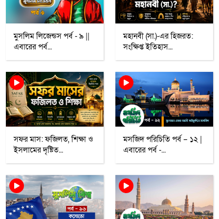
মুসলিম লিজেন্ডস পর্ব - ৯ ||
মহানবী (সা.)-এর হিজরত:
এবারের পর্ব...
সংক্ষিপ্ত ইতিহাস...
সফর মাস: ফজিলত, শিক্ষা ও
মসজিদ পরিচিতি পর্ব – ১২ |
ইসলামের দৃষ্টিত...
এবারের পর্ব -...