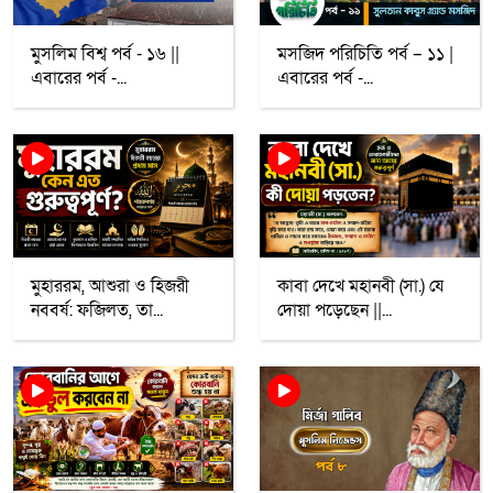
মুসলিম বিশ্ব পর্ব - ১৬ ||
মসজিদ পরিচিতি পর্ব – ১১ |
এবারের পর্ব -...
এবারের পর্ব -...
মুহাররম, আশুরা ও হিজরী
কাবা দেখে মহানবী (সা.) যে
নববর্ষ: ফজিলত, তা...
দোয়া পড়েছেন ||...