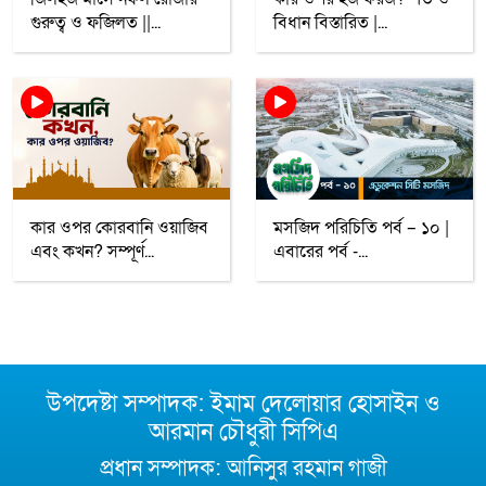
গুরুত্ব ও ফজিলত ||...
বিধান বিস্তারিত |...
কার ওপর কোরবানি ওয়াজিব
মসজিদ পরিচিতি পর্ব – ১০ |
এবং কখন? সম্পূর্ণ...
এবারের পর্ব -...
উপদেষ্টা সম্পাদক: ইমাম দেলোয়ার হোসাইন ও
আরমান চৌধুরী সিপিএ
প্রধান সম্পাদক: আনিসুর রহমান গাজী