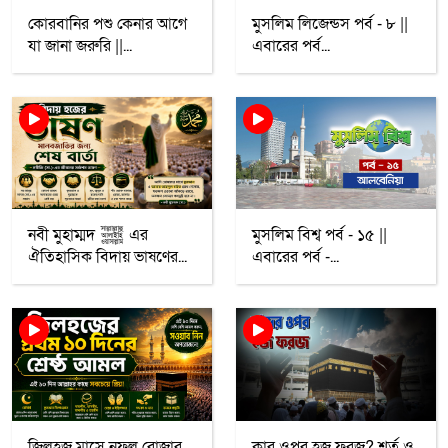
কোরবানির পশু কেনার আগে
মুসলিম লিজেন্ডস পর্ব - ৮ ||
যা জানা জরুরি ||...
এবারের পর্ব...
নবী মুহাম্মদ ﷺ এর
মুসলিম বিশ্ব পর্ব - ১৫ ||
ঐতিহাসিক বিদায় ভাষণের...
এবারের পর্ব -...
জিলহজ মাসে নফল রোজার
কার ওপর হজ ফরজ? শর্ত ও