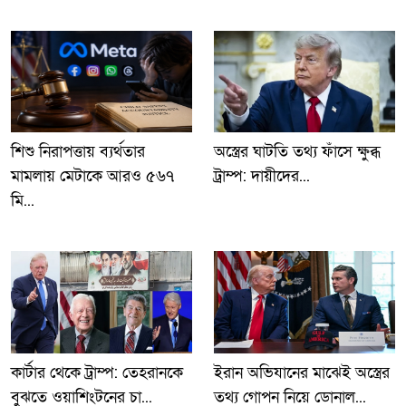
শিশু নিরাপত্তায় ব্যর্থতার
অস্ত্রের ঘাটতি তথ্য ফাঁসে ক্ষুব্ধ
মামলায় মেটাকে আরও ৫৬৭
ট্রাম্প: দায়ীদের...
মি...
কার্টার থেকে ট্রাম্প: তেহরানকে
ইরান অভিযানের মাঝেই অস্ত্রের
বুঝতে ওয়াশিংটনের চা...
তথ্য গোপন নিয়ে ডোনাল...