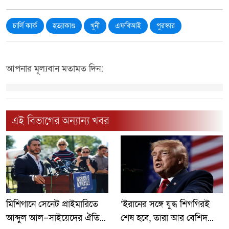
চার্লি কার্ক
হত্যাকাণ্ড
খুনী
এফবিআই
পুরস্কার
আপনার মূল্যবান মতামত দিন:
এই বিভাগের অন্যান্য খবর
মিশিগানে সেনেট প্রাইমারিতে
‘ইরানের সঙ্গে যুদ্ধ শিগগিরই
আব্দুল আল–সাইয়েদের ঐতি...
শেষ হবে, তারা আর বেশিদ...