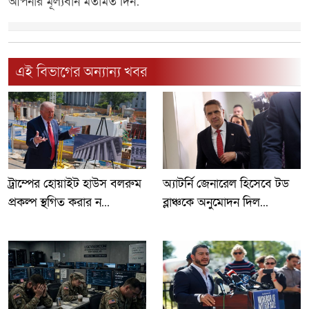
আপনার মূল্যবান মতামত দিন:
এই বিভাগের অন্যান্য খবর
ট্রাম্পের হোয়াইট হাউস বলরুম
অ্যাটর্নি জেনারেল হিসেবে টড
প্রকল্প স্থগিত করার ন...
ব্লাঞ্চকে অনুমোদন দিল...