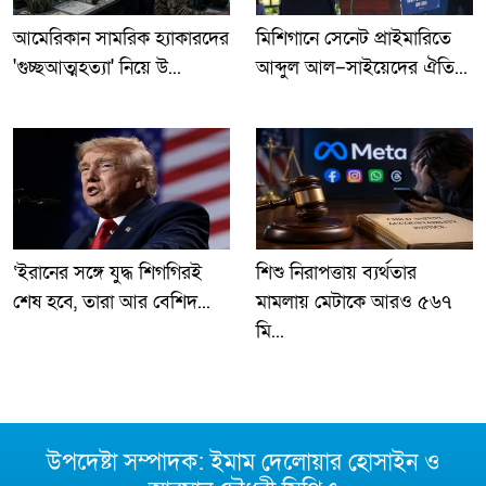
আমেরিকান সামরিক হ্যাকারদের
মিশিগানে সেনেট প্রাইমারিতে
'গুচ্ছআত্মহত্যা' নিয়ে উ...
আব্দুল আল–সাইয়েদের ঐতি...
‘ইরানের সঙ্গে যুদ্ধ শিগগিরই
শিশু নিরাপত্তায় ব্যর্থতার
শেষ হবে, তারা আর বেশিদ...
মামলায় মেটাকে আরও ৫৬৭
মি...
উপদেষ্টা সম্পাদক: ইমাম দেলোয়ার হোসাইন ও