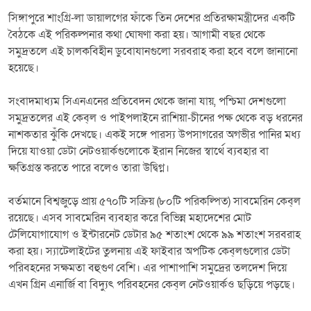
সিঙ্গাপুরে শাংগ্রি-লা ডায়ালগের ফাঁকে তিন দেশের প্রতিরক্ষামন্ত্রীদের একটি
বৈঠকে এই পরিকল্পনার কথা ঘোষণা করা হয়। আগামী বছর থেকে
সমুদ্রতলে এই চালকবিহীন ডুবোযানগুলো সরবরাহ করা হবে বলে জানানো
হয়েছে।
সংবাদমাধ্যম সিএনএনের প্রতিবেদন থেকে জানা যায়, পশ্চিমা দেশগুলো
সমুদ্রতলের এই কেব্‌ল ও পাইপলাইনে রাশিয়া-চীনের পক্ষ থেকে বড় ধরনের
নাশকতার ঝুঁকি দেখছে। একই সঙ্গে পারস্য উপসাগরের অগভীর পানির মধ্য
দিয়ে যাওয়া ডেটা নেটওয়ার্কগুলোকে ইরান নিজের স্বার্থে ব্যবহার বা
ক্ষতিগ্রস্ত করতে পারে বলেও তারা উদ্বিগ্ন।
বর্তমানে বিশ্বজুড়ে প্রায় ৫৭০টি সক্রিয় (৮০টি পরিকল্পিত) সাবমেরিন কেব্‌ল
রয়েছে। এসব সাবমেরিন ব্যবহার করে বিভিন্ন মহাদেশের মোট
টেলিযোগাযোগ ও ইন্টারনেট ডেটার ৯৫ শতাংশ থেকে ৯৯ শতাংশ সরবরাহ
করা হয়। স্যাটেলাইটের তুলনায় এই ফাইবার অপটিক কেব্‌লগুলোর ডেটা
পরিবহনের সক্ষমতা বহুগুণ বেশি। এর পাশাপাশি সমুদ্রের তলদেশ দিয়ে
এখন গ্রিন এনার্জি বা বিদ্যুৎ পরিবহনের কেব্‌ল নেটওয়ার্কও ছড়িয়ে পড়ছে।