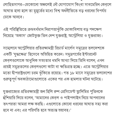
লোহিতসাগর—যেকোনো অঞ্চলেই নৌ যোগাযোগ কিংবা সাবমেরিন কেব্‌লে
আঘাত হানা হলে তা মুহূর্তের মধ্যে বিশ্ব অর্থনীতিতে বড় ধরনের বিপর্যয়
ডেকে আনবে।
এই পরিস্থিতিতে ক্রমবর্ধমান নিরাপত্তাঝুঁকি মোকাবিলায় বড় পদক্ষেপ
নিয়েছে ‘অকাস’ জোটভুক্ত তিন দেশ যুক্তরাষ্ট্র, অস্ট্রেলিয়া ও যুক্তরাজ্য।
সম্মেলনে অস্ট্রেলিয়ার প্রতিরক্ষামন্ত্রী রিচার্ড মার্লেস সমুদ্রের তলদেশকে
একটি ‘যুদ্ধক্ষেত্র’ হিসেবে অভিহিত করেন। সমুদ্রগর্ভের ইন্টারনেট
কেব্‌লগুলোকে আধুনিক সভ্যতার ধমনি আখ্যা দিয়ে তিনি বলেন, এখন
প্রায়ই সমুদ্রতলের কেব্‌লগুলো কাটা বা ক্ষতিগ্রস্ত হচ্ছে। এতে অস্ট্রেলিয়ার
মতো দ্বীপরাষ্ট্রগুলো চরম ঝুঁকিতে রয়েছে। গত ১৮ মাসে সমুদ্রের তলদেশের
গুরুত্বপূর্ণ অবকাঠামোগুলোতে একের পর এক হামলার ঘটনা ঘটেছে।
যুক্তরাজ্যের প্রতিরক্ষামন্ত্রী জন হিলি রুশ প্রেসিডেন্ট ভ্লাদিমির পুতিনকে
হুঁশিয়ারি দিয়ে বলেন, ‘আমাদের কেব্‌ল ও পাইপলাইন নিয়ে আপনাদের
তৎপরতা আমরা লক্ষ করছি। এগুলোতে কোনো ধরনের আঘাত সহ্য করা
হবে না এবং এর পরিণতি হবে অত্যন্ত ভয়াবহ।’