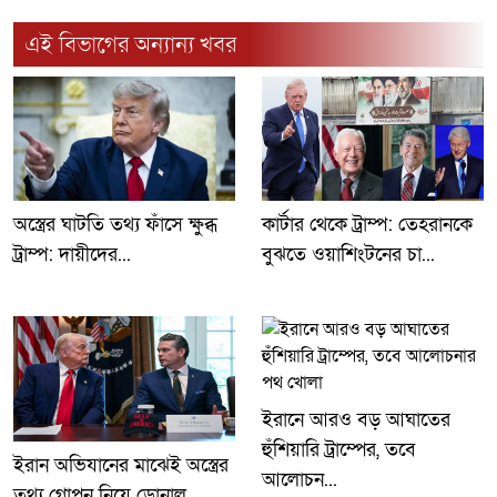
এই বিভাগের অন্যান্য খবর
অস্ত্রের ঘাটতি তথ্য ফাঁসে ক্ষুব্ধ
কার্টার থেকে ট্রাম্প: তেহরানকে
ট্রাম্প: দায়ীদের...
বুঝতে ওয়াশিংটনের চা...
ইরানে আরও বড় আঘাতের
হুঁশিয়ারি ট্রাম্পের, তবে
ইরান অভিযানের মাঝেই অস্ত্রের
আলোচন...
তথ্য গোপন নিয়ে ডোনাল...