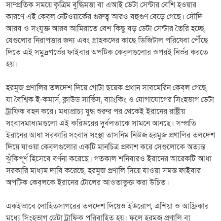
সাম্প্রতিক সময়ে কৃত্রিম বুদ্ধিমত্তা বা এআই ডেটা সেন্টার বেশি হওয়ার
কারণে এই কেব্‌ল নেটওয়ার্কের গুরুত্ব আরও বহুগুণ বেড়ে গেছে। সৌদি
আরব ও সংযুক্ত আরব আমিরাতে বেশ কিছু বড় ডেটা সেন্টার তৈরি হচ্ছে,
যেগুলোর নিরাপত্তার জন্য এবং গ্রাহকদের কাছে ডিজিটাল পরিষেবা পৌঁছে
দিতে এই সমুদ্রগর্ভের ফাইবার অপটিক কেব্‌লগুলোর ওপরই নির্ভর করতে
হয়।
হরমুজ প্রণালির তলদেশ দিয়ে গোটা ছয়েক প্রধান সাবমেরিন কেব্‌ল গেছে,
যা বৈশ্বিক ই-কমার্স, ক্লাউড সার্ভিস, ব্যাংকিং ও যোগাযোগের সিংহভাগ ডেটা
ট্রাফিক বহন করে। মধ্যপ্রাচ্য যুদ্ধ শুরুর পর থেকেই ইরানের রাষ্ট্রীয়
সংবাদমাধ্যমগুলো এই করিডরের দুর্বলতাকে সামনে আনছে। সম্প্রতি
ইরানের আধা সরকারি সংবাদ সংস্থা তাসনিম নিউজ হরমুজ প্রণালির তলদেশ
দিয়ে যাওয়া কেব্‌লগুলোর একটি মানচিত্র প্রকাশ করে সেগুলোকে অত্যন্ত
ঝুঁকিপূর্ণ হিসেবে বর্ণনা করেছে। গতকাল শনিবারও ইরানের আরেকটি আধা
সরকারি মাধ্যম দাবি করেছে, হরমুজ প্রণালি দিয়ে যাওয়া সমস্ত ফাইবার
অপটিক কেব্‌লকে ইরানের টোলের আওতাভুক্ত করা উচিত।
একইভাবে লোহিতসাগরের তলদেশ দিয়েও ইউরোপ, এশিয়া ও আফ্রিকার
মধ্যে সিংহভাগ ডেটা ট্রাফিক পরিবাহিত হয়। ফলে হরমুজ প্রণালি বা