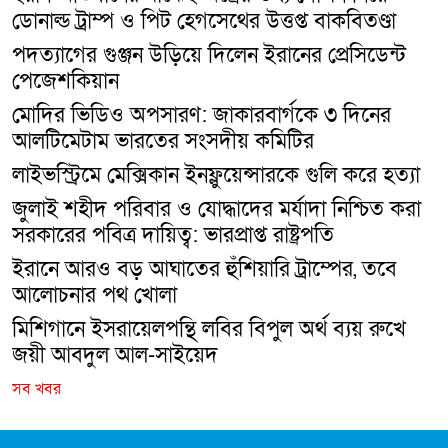
ডোনাল্ড ট্রাম্প ও পিট হেগসেথের উত্তপ্ত বাকবিতণ্ডা
পদত্যাগের গুঞ্জন উড়িয়ে দিলেন ইরানের প্রেসিডেন্ট
পেজেশকিয়ান
মোদির ভিডিও অপসারণ: জাকারবার্গকে ৩ দিনের
আলটিমেটাম ভারতের সংসদীয় কমিটির
লাইভস্ট্রিমে মেক্সিকান ইনফ্লুয়েন্সারকে গুলি করে হত্যা
জুলাই শহীদ পরিবার ও যোদ্ধাদের মর্যাদা নিশ্চিত করা
সরকারের পবিত্র দায়িত্ব: ভারপ্রাপ্ত রাষ্ট্রপতি
ইরানে আরও বড় আঘাতের হুঁশিয়ারি ট্রাম্পের, তবে
আলোচনার পথ খোলা
মিশিগানে ইসরায়েলপন্থি লবির বিপুল অর্থ ব্যয় রুখে
জয়ী আবদুল আল-সাইয়েদ
সব খবর