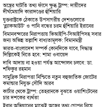
অস্ত্রের ঘাটতি তথ্য ফাঁসে ক্ষুব্ধ ট্রাম্প: দায়ীদের
দীর্ঘমেয়াদি কারাদণ্ডের হুঁশিয়ারি
যুক্তরাষ্ট্রকে ঠেকাতে উপসাগরীয় দেশগুলোতে
‘ব্ল্যাকআউট’ ও পানি বন্ধের চরম হুঁশিয়ারি ইরানের
বিমানবন্দরের নিরাপত্তায় ভিআইপি-সিআইপিসহ সবার
জন্য অভিন্ন তল্লাশি বাধ্যতামূলক: বিমানমন্ত্রী
ভারত-বাংলাদেশ সম্পর্ক কোনদিকে যাবে, সিদ্ধান্ত
দিল্লিকেই নিতে হবে: শামা ওবায়েদ
দাবি আদায় না হওয়া পর্যন্ত আন্দোলন চলবে: ডা.
শফিকুর রহমান
সামুদ্রিক নিরাপত্তা নিশ্চিতে নতুন বহুজাতিক জোটের
কমান্ডার নিযুক্ত সৌদি আরব
কার্টার থেকে ট্রাম্প: তেহরানকে বুঝতে ওয়াশিংটনের
চার দশকের ব্যর্থতা
ইরান অভিযানের মাঝেই অস্ত্রের তথ্য গোপন নিয়ে