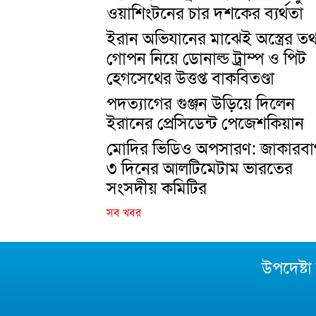
ওয়াশিংটনের চার দশকের ব্যর্থতা
ইরান অভিযানের মাঝেই অস্ত্রের তথ্
গোপন নিয়ে ডোনাল্ড ট্রাম্প ও পিট
হেগসেথের উত্তপ্ত বাকবিতণ্ডা
পদত্যাগের গুঞ্জন উড়িয়ে দিলেন
ইরানের প্রেসিডেন্ট পেজেশকিয়ান
মোদির ভিডিও অপসারণ: জাকারবার
৩ দিনের আলটিমেটাম ভারতের
সংসদীয় কমিটির
সব খবর
উপদেষ্ট