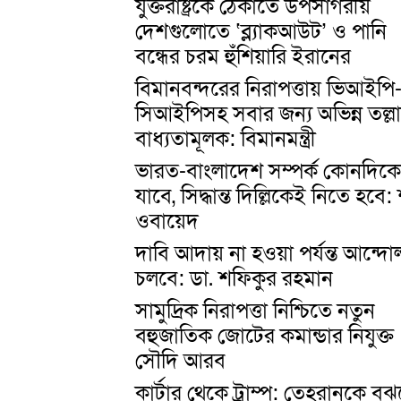
যুক্তরাষ্ট্রকে ঠেকাতে উপসাগরীয়
দেশগুলোতে ‘ব্ল্যাকআউট’ ও পানি
বন্ধের চরম হুঁশিয়ারি ইরানের
বিমানবন্দরের নিরাপত্তায় ভিআইপি
সিআইপিসহ সবার জন্য অভিন্ন তল্ল
বাধ্যতামূলক: বিমানমন্ত্রী
ভারত-বাংলাদেশ সম্পর্ক কোনদিক
যাবে, সিদ্ধান্ত দিল্লিকেই নিতে হবে:
ওবায়েদ
দাবি আদায় না হওয়া পর্যন্ত আন্দ
চলবে: ডা. শফিকুর রহমান
সামুদ্রিক নিরাপত্তা নিশ্চিতে নতুন
বহুজাতিক জোটের কমান্ডার নিযুক্ত
সৌদি আরব
কার্টার থেকে ট্রাম্প: তেহরানকে বু