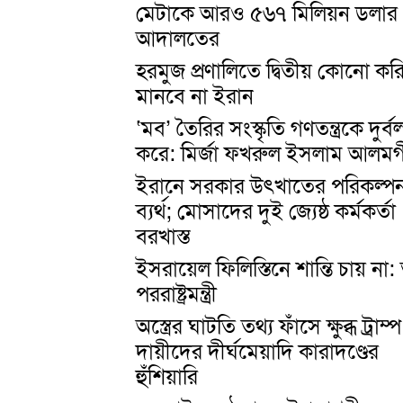
মেটাকে আরও ৫৬৭ মিলিয়ন ডলার
আদালতের
হরমুজ প্রণালিতে দ্বিতীয় কোনো ক
মানবে না ইরান
‘মব’ তৈরির সংস্কৃতি গণতন্ত্রকে দুর্ব
করে: মির্জা ফখরুল ইসলাম আলম
ইরানে সরকার উৎখাতের পরিকল্পন
ব্যর্থ; মোসাদের দুই জ্যেষ্ঠ কর্মকর্তা
বরখাস্ত
ইসরায়েল ফিলিস্তিনে শান্তি চায় না: ত
পররাষ্ট্রমন্ত্রী
অস্ত্রের ঘাটতি তথ্য ফাঁসে ক্ষুব্ধ ট্রাম্প
দায়ীদের দীর্ঘমেয়াদি কারাদণ্ডের
হুঁশিয়ারি