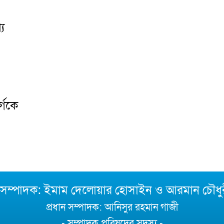
য
্গকে
া সম্পাদক: ইমাম দেলোয়ার হোসাইন ও আরমান চৌধু
প্রধান সম্পাদক: আনিসুর রহমান গাজী
- সম্পাদক পরিষদের সদস্য -