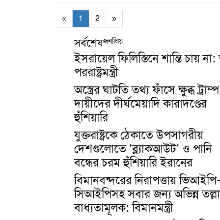
«
1
2
»
জনপ্রিয়
সর্বশেষ
ইসরায়েল ফিলিস্তিনে শান্তি চায় না: ত
পররাষ্ট্রমন্ত্রী
অস্ত্রের ঘাটতি তথ্য ফাঁসে ক্ষুব্ধ ট্রাম্প
দায়ীদের দীর্ঘমেয়াদি কারাদণ্ডের
হুঁশিয়ারি
যুক্তরাষ্ট্রকে ঠেকাতে উপসাগরীয়
দেশগুলোতে ‘ব্ল্যাকআউট’ ও পানি
বন্ধের চরম হুঁশিয়ারি ইরানের
বিমানবন্দরের নিরাপত্তায় ভিআইপি
সিআইপিসহ সবার জন্য অভিন্ন তল্ল
বাধ্যতামূলক: বিমানমন্ত্রী