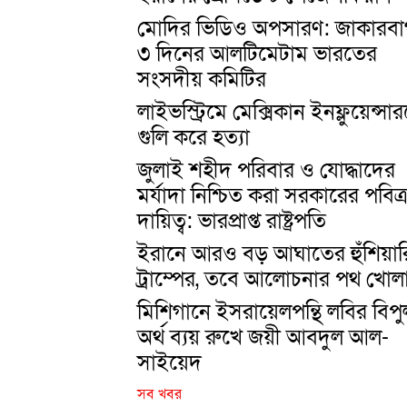
মোদির ভিডিও অপসারণ: জাকারবার
৩ দিনের আলটিমেটাম ভারতের
সংসদীয় কমিটির
লাইভস্ট্রিমে মেক্সিকান ইনফ্লুয়েন্সা
গুলি করে হত্যা
জুলাই শহীদ পরিবার ও যোদ্ধাদের
মর্যাদা নিশ্চিত করা সরকারের পবিত্
দায়িত্ব: ভারপ্রাপ্ত রাষ্ট্রপতি
ইরানে আরও বড় আঘাতের হুঁশিয়ার
ট্রাম্পের, তবে আলোচনার পথ খোল
মিশিগানে ইসরায়েলপন্থি লবির বিপু
অর্থ ব্যয় রুখে জয়ী আবদুল আল-
সাইয়েদ
সব খবর