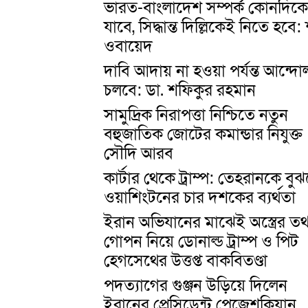
ভারত-বাংলাদেশ সম্পর্ক কোনদিক
যাবে, সিদ্ধান্ত দিল্লিকেই নিতে হবে:
ওবায়েদ
দাবি আদায় না হওয়া পর্যন্ত আন্দ
চলবে: ডা. শফিকুর রহমান
সামুদ্রিক নিরাপত্তা নিশ্চিতে নতুন
বহুজাতিক জোটের কমান্ডার নিযুক্ত
সৌদি আরব
কার্টার থেকে ট্রাম্প: তেহরানকে বু
ওয়াশিংটনের চার দশকের ব্যর্থতা
ইরান অভিযানের মাঝেই অস্ত্রের তথ্
গোপন নিয়ে ডোনাল্ড ট্রাম্প ও পিট
হেগসেথের উত্তপ্ত বাকবিতণ্ডা
পদত্যাগের গুঞ্জন উড়িয়ে দিলেন
ইরানের প্রেসিডেন্ট পেজেশকিয়ান