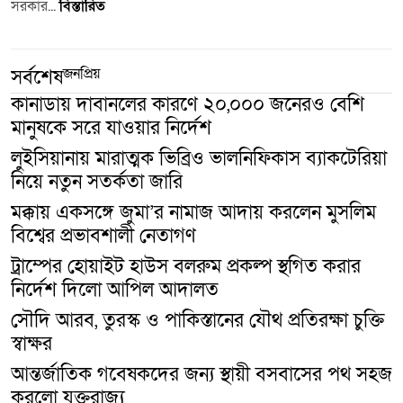
সরকার...
বিস্তারিত
জনপ্রিয়
সর্বশেষ
কানাডায় দাবানলের কারণে ২০,০০০ জনেরও বেশি
মানুষকে সরে যাওয়ার নির্দেশ
লুইসিয়ানায় মারাত্মক ভিব্রিও ভালনিফিকাস ব্যাকটেরিয়া
নিয়ে নতুন সতর্কতা জারি
মক্কায় একসঙ্গে জুমা’র নামাজ আদায় করলেন মুসলিম
বিশ্বের প্রভাবশালী নেতাগণ
ট্রাম্পের হোয়াইট হাউস বলরুম প্রকল্প স্থগিত করার
নির্দেশ দিলো আপিল আদালত
সৌদি আরব, তুরস্ক ও পাকিস্তানের যৌথ প্রতিরক্ষা চুক্তি
স্বাক্ষর
আন্তর্জাতিক গবেষকদের জন্য স্থায়ী বসবাসের পথ সহজ
করলো যুক্তরাজ্য