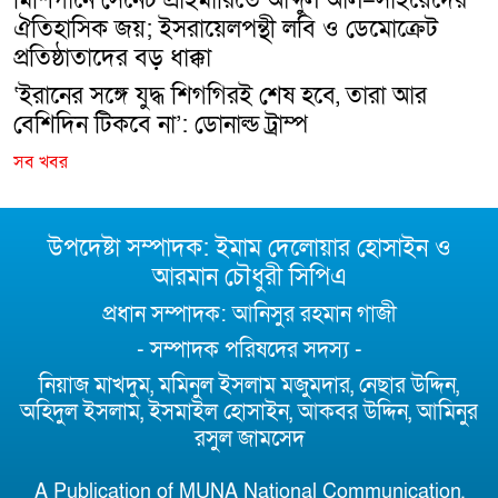
মিশিগানে সেনেট প্রাইমারিতে আব্দুল আল–সাইয়েদের
ঐতিহাসিক জয়; ইসরায়েলপন্থী লবি ও ডেমোক্রেট
প্রতিষ্ঠাতাদের বড় ধাক্কা
‘ইরানের সঙ্গে যুদ্ধ শিগগিরই শেষ হবে, তারা আর
বেশিদিন টিকবে না’: ডোনাল্ড ট্রাম্প
সব খবর
উপদেষ্টা সম্পাদক: ইমাম দেলোয়ার হোসাইন ও
আরমান চৌধুরী সিপিএ
প্রধান সম্পাদক: আনিসুর রহমান গাজী
- সম্পাদক পরিষদের সদস্য -
নিয়াজ মাখদুম, মমিনুল ইসলাম মজুমদার, নেছার উদ্দিন,
অহিদুল ইসলাম, ইসমাইল হোসাইন, আকবর উদ্দিন, আমিনুর
রসুল জামসেদ
A Publication of MUNA National Communication,