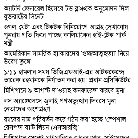
অ্যাটর্নি জেনারেল হিসেবে টড ব্লাঞ্চকে অনুমোদন দিল
যুক্তরাষ্ট্রের সিনেট
গুগল, মেটা এবং টিকটক বিনিয়োগে আগ্রহ দেখানোয়
পুনরায় গতি ফিরে পাচ্ছে কালিয়াকৈর হাই-টেক পার্ক :
মন্ত্রী
আমেরিকান সামরিক হ্যাকারদের 'গুচ্ছআত্মহত্যা' নিয়ে
উদ্বেগ তুঙ্গে
১/১১ হামলার সময় ডিজিএফআই-এর আটককেন্দ্রে
তারেক রহমানকে নির্যাতন করা হয়: প্রধান প্রসিকিউটর
মিশিগানে ৯ আগস্ট দাওয়াহ কনফারেন্স করবে মুনা
লস অ্যাঞ্জেলেসে জুলাই গণঅভ্যুত্থান দিবসে মুনা
নেতাদের অংশগ্রহণ
র‍্যাবের নাম পরিবর্তন করে গঠন করা হচ্ছে ‘স্পেশাল
রেসপন্স ব্যাটালিয়ন (এসআরবি)’