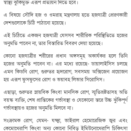
স্বাস্থ্য ঝুঁকিমুক্ত এরূপ প্রত্যয়ন দিতে হবে।
এ বিষয়ে সৌদি হজ ও ওমরাহ মন্ত্রণালয় হতে হজযাত্রী প্রেরণকারী
দেশগুলোকে চিঠি পাঠানো হয়েছে।
এই চিঠিতে একজন হজযাত্রী যেসসব শারীরিক পরিস্থিতিতে হজের
অনুমতি পাবেন না, তার বিস্তারিত বিবরণ দেয়া হয়েছে।
কোনো হজযাত্রীর শরীরের প্রধান অঙ্গসমূহ অকার্যকর হলে তিনি
হজের অনুমতি পাবেন না। এর মধ্যে রয়েছে- ডায়ালাইসিস চলছে
এমন কিডনি রোগ, গুরুতর হৃদরোগ, সবসময় অক্সিজেন প্রয়োজন
হয় এরূপ ফুসফুসের রোগ ও ভয়াবহ লিভার সিরোসিস।
এছাড়া, গুরুতর স্নায়বিক কিংবা মানসিক রোগ, স্মৃতিভ্রষ্টতাসহ অতি
বয়স্ক ব্যক্তি, শেষ প্রান্তিকের গর্ভাবস্থা ও যেকোনো স্তরে উচ্চ ঝুঁকিপূর্ণ
গর্ভাবস্থায়ও হজের অনুমতি মিলবে না।
সংক্রামক রোগ, যেমন- যক্ষ্মা, ভাইরাল হেমোরেজিক জ্বর এবং
কেমোথেরাপি কিংবা অন্য কোনো নিবিড় ইমিউনোথেরাপি চিকিৎসা