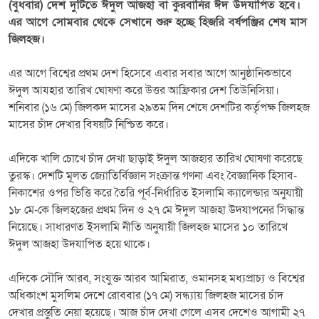
(বুধবার) দেশ দুটিতে ঈদুল আজহা বা কুরবানির ঈদ উদযাপিত হবে।
এর আগে সোমবার থেকে সেখানে শুরু হচ্ছে হিজরি বর্ষপঞ্জির শেষ মাস
জিলহজ।
এর আগে বিশ্বের প্রথম দেশ হিসেবে এবার সবার আগে আনুষ্ঠানিকভাবে
ঈদুল আযহার তারিখ ঘোষণা করে উত্তর আফ্রিকার দেশ তিউনিসিয়া।
শনিবার (১৬ মে) জিলকদ মাসের ২৯তম দিন শেষে দেশটির কর্তৃপক্ষ জিলহজ
মাসের চাঁদ দেখার বিষয়টি নিশ্চিত করে।
এদিকে খালি চোখে চাঁদ দেখা ছাড়াই ঈদুল আজহার তারিখ ঘোষণা করেছে
তুরস্ক। দেশটি মূলত জ্যোতির্বিজ্ঞান সংক্রান্ত গণনা এবং বৈজ্ঞানিক হিসাব-
নিকাশের ওপর ভিত্তি করে তৈরি পূর্ব-নির্ধারিত ইসলামি ক্যালেন্ডার অনুযায়ী
১৮ মে-কে জিলহজের প্রথম দিন ও ২৭ মে ঈদুল আজহা উদযাপনের সিদ্ধান্ত
নিয়েছে। সাধারণত ইসলামি নীতি অনুযায়ী জিলহজ মাসের ১০ তারিখে
ঈদুল আজহা উদযাপিত হয়ে থাকে।
এদিকে সৌদি আরব, সংযুক্ত আরব আমিরাত, ওমানসহ মধ্যপ্রাচ্য ও বিশ্বের
অধিকাংশ মুসলিম দেশে রোববার (১৭ মে) সন্ধ্যায় জিলহজ মাসের চাঁদ
দেখার প্রস্তুতি নেয়া হয়েছে। আজ চাঁদ দেখা গেলে এসব দেশেও আগামী ২৭