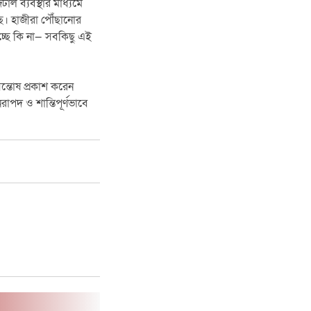
িটাল ব্যবস্থার মাধ্যমে
্ছে। হাজীরা পৌঁছানোর
হচ্ছে কি না— সবকিছু এই
সন্তোষ প্রকাশ করেন
িরাপদ ও শান্তিপূর্ণভাবে