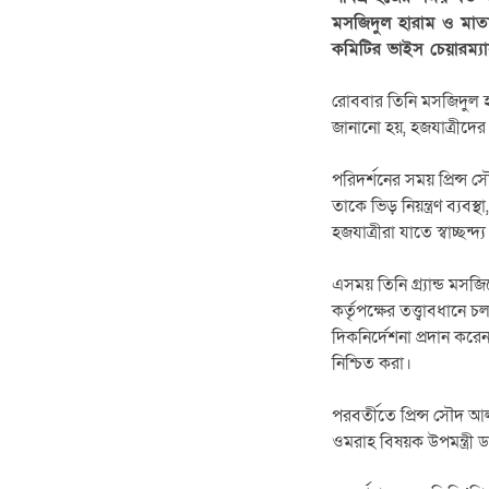
মসজিদুল হারাম ও মাতা
কমিটির ভাইস চেয়ারম্যা
রোববার তিনি মসজিদুল হার
জানানো হয়, হজযাত্রীদের
পরিদর্শনের সময় প্রিন্স 
তাকে ভিড় নিয়ন্ত্রণ ব্যব
হজযাত্রীরা যাতে স্বাচ্ছন
এসময় তিনি গ্র্যান্ড মসজি
কর্তৃপক্ষের তত্ত্বাবধানে
দিকনির্দেশনা প্রদান 
নিশ্চিত করা।
পরবর্তীতে প্রিন্স সৌদ আ
ওমরাহ বিষয়ক উপমন্ত্রী ড