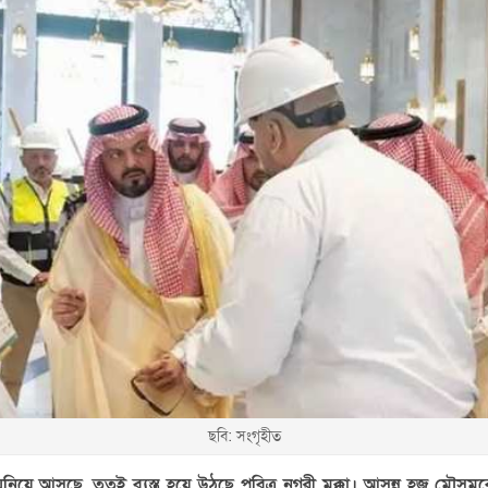
ছবি: সংগৃহীত
নিয়ে আসছে, ততই ব্যস্ত হয়ে উঠছে পবিত্র নগরী মক্কা। আসন্ন হজ মৌসুম