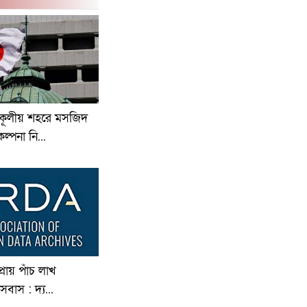
কূলীয় শহরে মসজিদ
ল্পনা নি...
প্রায় পাঁচ লাখ
বাস : দ্য...