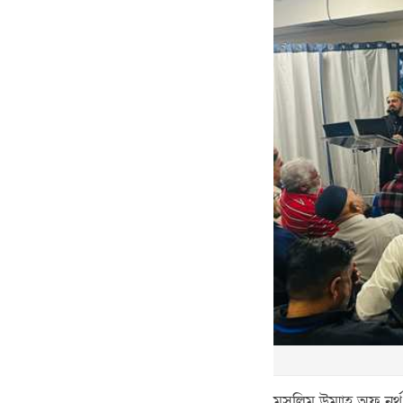
মুসলিম উম্মাহ অফ নর