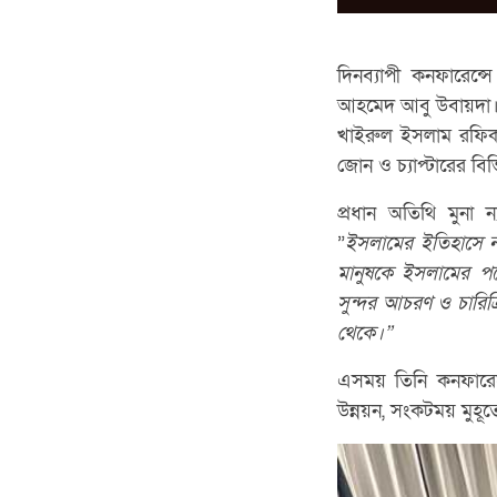
দিনব্যাপী কনফারেন্সে
আহমেদ আবু উবায়দা। আর
খাইরুল ইসলাম রফিক,
জোন ও চ্যাপ্টারের বিভিন
প্রধান অতিথি মুনা ন
”
ইসলামের
ইতিহাসে
মানুষকে
ইসলামের
প
সুন্দর
আচরণ
ও
চারিত
থেকে।”
এসময় তিনি কনফারেন্সে
উন্নয়ন, সংকটময় মুহূর