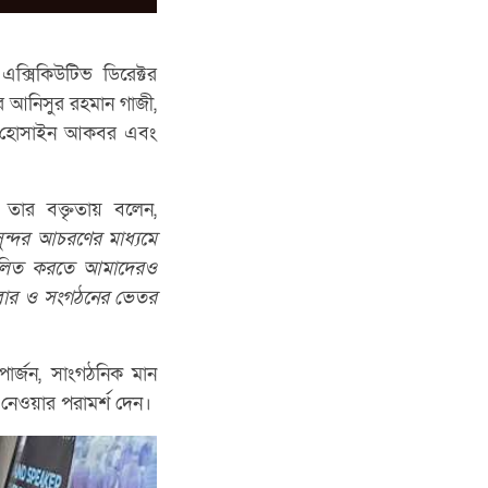
 এক্সিকিউটিভ ডিরেক্টর
টর আনিসুর রহমান গাজী,
রাফ হোসাইন আকবর এবং
া তার বক্তৃতায় বলেন,
ুন্দর
আচরণের
মাধ্যমে
ালিত
করতে আমাদেরও
বার
ও
সংগঠনের
ভেতর
উপার্জন, সাংগঠনিক মান
ে নেওয়ার পরামর্শ দেন।