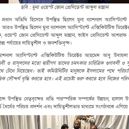
ছবি : মুনা ওয়েস্ট জোন প্রেসিডেন্ট আব্দুল মান্নান
 প্রধান অতিথি হিসেবে উপস্থিত ছিলেন মুনা ন্যাশনাল অ্যাসিস্ট্যান্ট
ও উপস্থিত ছিলেন মুনা ন্যাশনাল অ্যাসিস্ট্যান্ট এক্সিকিউটিভ ডিরেক্
 ওয়েস্ট জোন প্রেসিডেন্ট আব্দুল মান্নান, ভাইস প্রেসিডেন্ট আশ
্ন পর্যায়ের দায়িত্বশীল ও জনশক্তিবৃন্দ।
্যাশনাল অ্যাসিস্ট্যান্ট এক্সিকিউটিভ ডিরেক্টর আহমেদ আবু উবায়দ
নবী
ও
রাসূলদের
মতো
দ্বায়ীগণ
তাদের
চমৎকার
চারিত্রিক
গুণাবলী
ও
স
থে
টেনে
নিয়েছেন।
তাই
কমিউনিটির
মানুষকে
ইসলামের
পথে
পরিচ
্রিক
সৌন্দর্য
বৃদ্ধি
করতে
হবে।
এই
প্রচেষ্টা
শুরু
করতে
হবে
নিজের
পরি
 উপস্থিত নেতৃবৃন্দের প্রতি পারস্পরিক সম্পর্কের উন্নয়ন, হালাল 
্তে ধৈর্যের পরিচয় প্রদর্শন এবং দায়িত্বশীলতার মাধ্যমে সংগঠনকে এগিয়