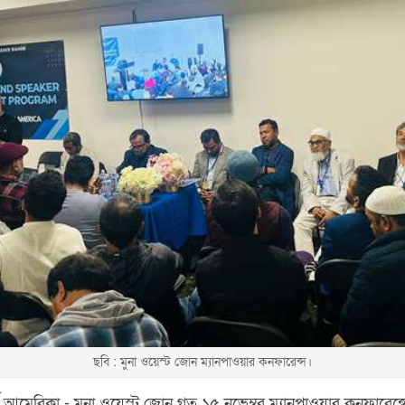
ছবি : মুনা ওয়েস্ট জোন ম্যানপাওয়ার কনফারেন্স।
্থ আমেরিকা - মুনা ওয়েস্ট জোন গত ১৫ নভেম্বর ম্যানপাওয়ার কনফার