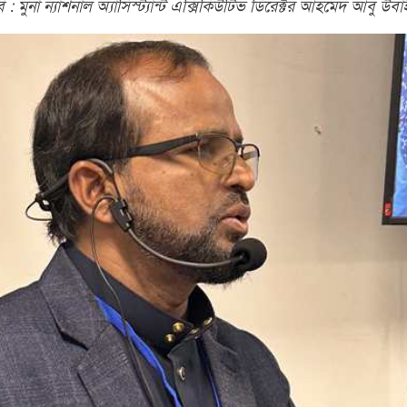
ি : মুনা ন্যাশনাল অ্যাসিস্ট্যান্ট এক্সিকিউটিভ ডিরেক্টর আহমেদ আবু উবা