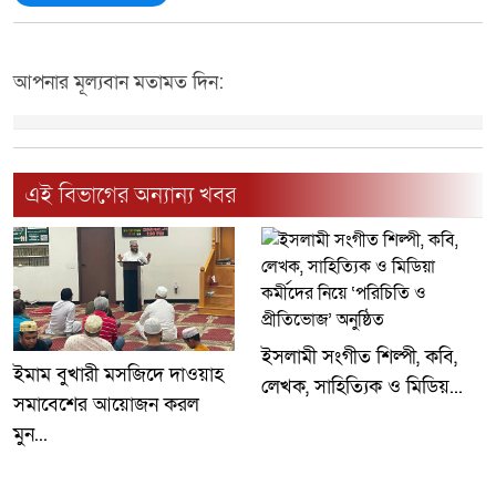
আপনার মূল্যবান মতামত দিন:
এই বিভাগের অন্যান্য খবর
ইসলামী সংগীত শিল্পী, কবি,
ইমাম বুখারী মসজিদে দাওয়াহ
লেখক, সাহিত্যিক ও মিডিয়...
সমাবেশের আয়োজন করল
মুন...