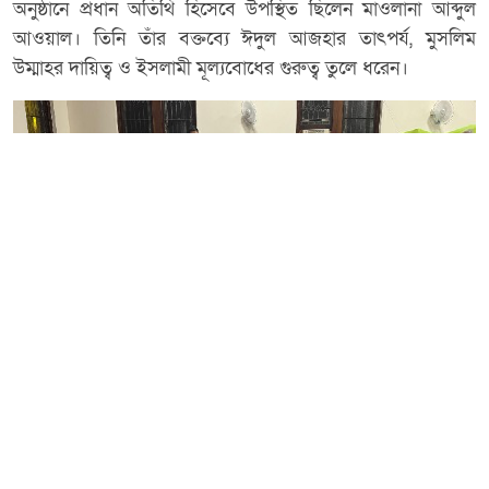
অনুষ্ঠানে প্রধান অতিথি হিসেবে উপস্থিত ছিলেন মাওলানা আব্দুল
আওয়াল। তিনি তাঁর বক্তব্যে ঈদুল আজহার তাৎপর্য, মুসলিম
উম্মাহর দায়িত্ব ও ইসলামী মূল্যবোধের গুরুত্ব তুলে ধরেন।