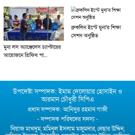
ব্রুকলিন ইস্টে মুনা'র শিক্ষা
সেশন অনুষ্ঠিত
মুনা লস অ্যাঞ্জেলেস চ্যাপ্টারের
আয়োজনে গ্রিফিথ পা...
উপদেষ্টা সম্পাদক: ইমাম দেলোয়ার হোসাইন ও
আরমান চৌধুরী সিপিএ
প্রধান সম্পাদক: আনিসুর রহমান গাজী
- সম্পাদক পরিষদের সদস্য -
নিয়াজ মাখদুম, মমিনুল ইসলাম মজুমদার, নেছার উদ্দিন,