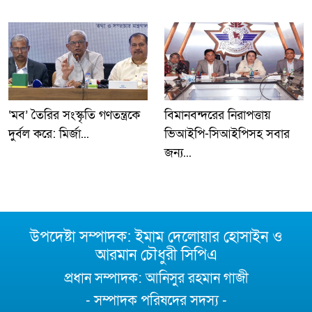
‘মব’ তৈরির সংস্কৃতি গণতন্ত্রকে
বিমানবন্দরের নিরাপত্তায়
দুর্বল করে: মির্জা...
ভিআইপি-সিআইপিসহ সবার
জন্য...
উপদেষ্টা সম্পাদক: ইমাম দেলোয়ার হোসাইন ও
আরমান চৌধুরী সিপিএ
প্রধান সম্পাদক: আনিসুর রহমান গাজী
- সম্পাদক পরিষদের সদস্য -