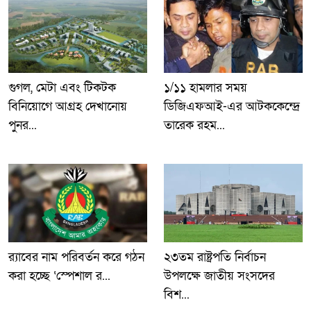
গুগল, মেটা এবং টিকটক
১/১১ হামলার সময়
বিনিয়োগে আগ্রহ দেখানোয়
ডিজিএফআই-এর আটককেন্দ্রে
পুনর...
তারেক রহম...
র‍্যাবের নাম পরিবর্তন করে গঠন
২৩তম রাষ্ট্রপতি নির্বাচন
করা হচ্ছে ‘স্পেশাল র...
উপলক্ষে জাতীয় সংসদের
বিশ...