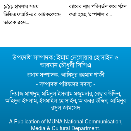
১/১১ হামলার সময়
র‍্যাবের নাম পরিবর্তন করে গঠন
ডিজিএফআই-এর আটককেন্দ্রে
করা হচ্ছে ‘স্পেশাল র...
তারেক রহম...
উপদেষ্টা সম্পাদক: ইমাম দেলোয়ার হোসাইন ও
আরমান চৌধুরী সিপিএ
প্রধান সম্পাদক: আনিসুর রহমান গাজী
- সম্পাদক পরিষদের সদস্য -
নিয়াজ মাখদুম, মমিনুল ইসলাম মজুমদার, নেছার উদ্দিন,
অহিদুল ইসলাম, ইসমাইল হোসাইন, আকবর উদ্দিন, আমিনুর
রসুল জামসেদ
A Publication of MUNA National Communication,
Media & Cultural Department.