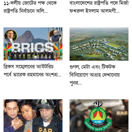
১১-দলীয় জোটের পক্ষ থেকে
বাংলাদেশের রাষ্ট্রপতি পদে মির্জা
রাষ্ট্রপতি নির্বাচনে অলি...
ফখরুল ইসলাম আলমগী...
ব্রিকস সম্মেলনের আউটরিচ
গুগল, মেটা এবং টিকটক
পর্বে তারেক রহমানের অংশগ্র...
বিনিয়োগে আগ্রহ দেখানোয়
পুনর...