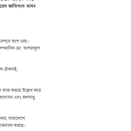
 করেন জাতিসংঘ মানব
ধিবেশনে অংশ নেয়।
িকল্পনাবিদ মো. আশরাফুল
িদল টেকসই,
েবে কাজ করছে উল্লেখ করে
রয়ী আবাসন এবং জলবায়ু
জানায়, সারাদেশে
াস্তবায়ন করছে।