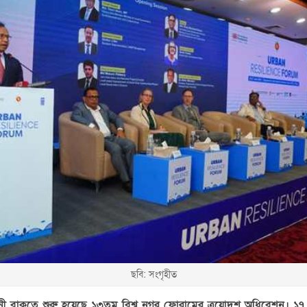
ছবি: সংগৃহীত
 বাকুতে শুরু হয়েছে ১৩তম বিশ্ব নগর ফোরামের ত্রয়োদশ অধিবেশন। ১৭ থ