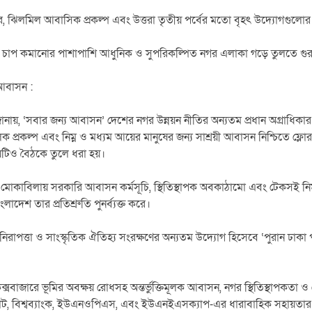
র, ঝিলমিল আবাসিক প্রকল্প এবং উত্তরা তৃতীয় পর্বের মতো বৃহৎ উদ্যোগগুলোর
 চাপ কমানোর পাশাপাশি আধুনিক ও সুপরিকল্পিত নগর এলাকা গড়ে তুলতে গুরুত্ব
ক আবাসন :
নায়, ‘সবার জন্য আবাসন’ দেশের নগর উন্নয়ন নীতির অন্যতম প্রধান অগ্রাধিকার। ট
ক প্রকল্প এবং নিম্ন ও মধ্যম আয়ের মানুষের জন্য সাশ্রয়ী আবাসন নিশ্চিতে ফ্লো
িষয়টিও বৈঠকে তুলে ধরা হয়।
ি মোকাবিলায় সরকারি আবাসন কর্মসূচি, স্থিতিস্থাপক অবকাঠামো এবং টেকসই নির্
লাদেশ তার প্রতিশ্রুতি পুনর্ব্যক্ত করে।
িরাপত্তা ও সাংস্কৃতিক ঐতিহ্য সংরক্ষণের অন্যতম উদ্যোগ হিসেবে ‘পুরান ঢাকা পু
ক্সবাজারে ভূমির অবক্ষয় রোধসহ অন্তর্ভুক্তিমূলক আবাসন, নগর স্থিতিস্থাপকতা 
ট্যাট, বিশ্বব্যাংক, ইউএনওপিএস, এবং ইউএনইএসক্যাপ-এর ধারাবাহিক সহায়তার 