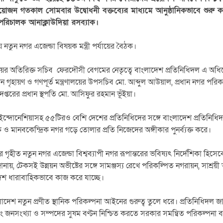
 আয়োজন গতকাল সোমবার উদ্বোধনী বক্তব্যের মাধ্যমে আনুষ্ঠানিকভাবে শুরু
ী পরিচালক আনাক্লাউদিয়া রসব্যাক।
 নতুন নগর এজেন্ডা বিষয়ক মন্ত্রী পর্যায়ের বৈঠক।
রণালয়ের অতিরিক্ত সচিব ফেরদৌসী বেগমের নেতৃত্বে বাংলাদেশ প্রতিনিধিদল এ অ
 গৃহায়ণ ও গণপূর্ত মন্ত্রণালয়ের উপসচিব মো. আব্দুল আউয়াল, প্রধান নগর পর
প্তরের প্রধান স্থপতি মো. আসিফুর রহমান ভূঁইয়া।
ও ইন্দোনেশিয়াসহ ৫৫টিরও বেশি দেশের প্রতিনিধিদের সঙ্গে বাংলাদেশ প্রতিনিধ
্থাপক ও মানবকেন্দ্রিক নগর গড়ে তোলার প্রতি নিজেদের অঙ্গীকার পুনর্ব্যক্ত করে।
গৃহীত নতুন নগর এজেন্ডা বিশ্বব্যাপী নগর রূপান্তরের ভবিষ্যৎ নির্দেশিকা হিস
ানায়, টেকসই উন্নয়ন অভীষ্টের সঙ্গে সামঞ্জস্য রেখে পরিকল্পিত নগরায়ন, সাশ্
েশ ধারাবাহিকভাবে কাজ করে যাচ্ছে।
াংলাদেশ নতুন প্রণীত স্থানিক পরিকল্পনা আইনের গুরুত্ব তুলে ধরে। প্রতিনিধিদল 
বং জনসংখ্যা ও সম্পদের সুষম বণ্টন নিশ্চিত করতে সরকার সমন্বিত পরিকল্পনা ব