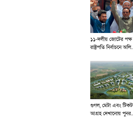
১১-দলীয় জোটের পক্ষ
রাষ্ট্রপতি নির্বাচনে অলি.
গুগল, মেটা এবং টিকট
আগ্রহ দেখানোয় পুনর..