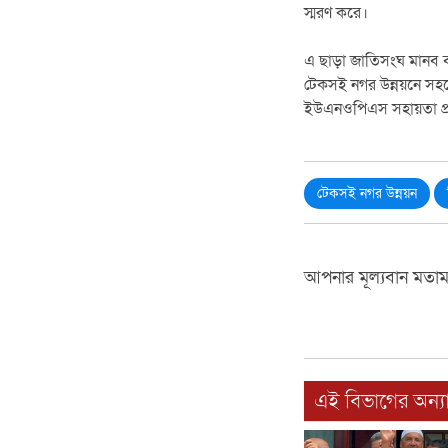
স্মরণ করে।
এ ছাড়া জাতিসংঘ মানব বস
টেকসই নগর উন্নয়নে সহয
ইউএনওপিএস সহায়তা প্
টেকসই নগর উন্নয়ন
আপনার মূল্যবান মতা
এই বিভাগের অন্যা