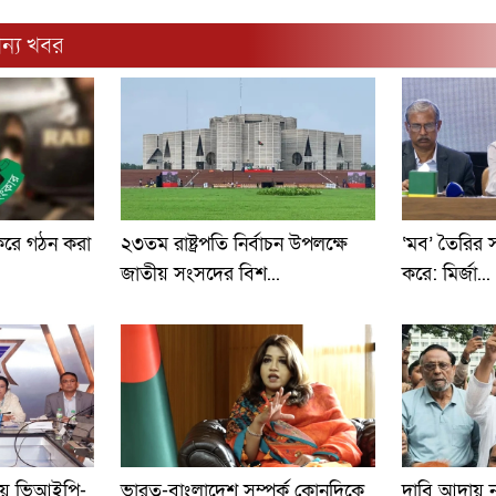
ন্য খবর
 করে গঠন করা
২৩তম রাষ্ট্রপতি নির্বাচন উপলক্ষে
‘মব’ তৈরির সংস
জাতীয় সংসদের বিশ...
করে: মির্জা...
তায় ভিআইপি-
ভারত-বাংলাদেশ সম্পর্ক কোনদিকে
দাবি আদায় না