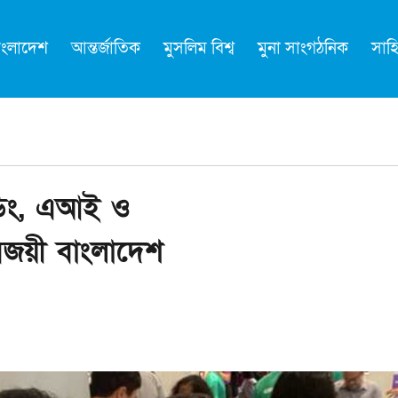
াংলাদেশ
আন্তর্জাতিক
মুসলিম বিশ্ব
মুনা সাংগঠনিক
সাহি
োডিং, এআই ও
িজয়ী বাংলাদেশ