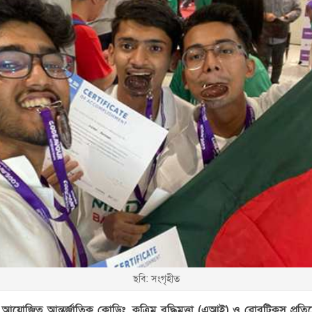
ছবি: সংগৃহীত
য় আয়োজিত আন্তর্জাতিক কোডিং, কৃত্রিম বুদ্ধিমত্তা (এআই) ও রোবটিকস প্র