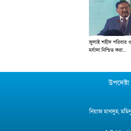
জুলাই শহীদ পরিবার ও
মর্যাদা নিশ্চিত করা...
উপদেষ্ট
নিয়াজ মাখদুম, মমি