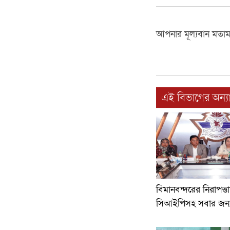
আপনার মূল্যবান মতা
এই বিভাগের অন্যা
বিমানবন্দরের নিরাপত্
সিআইপিসহ সবার জন্য