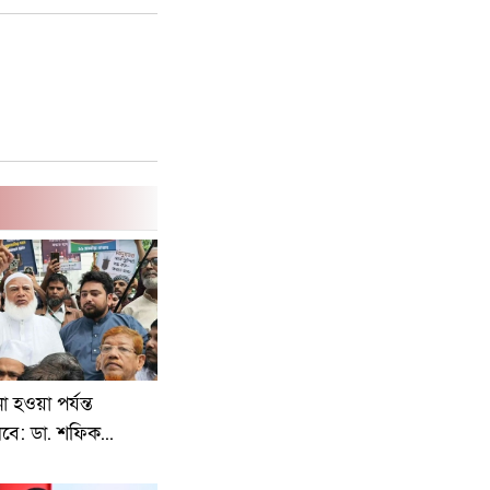
 হওয়া পর্যন্ত
ে: ডা. শফিক...