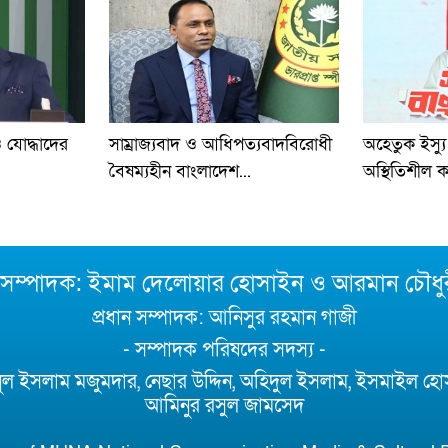
 যোদ্ধাদের
সাম্রাজ্যবাদ ও আধিপত্যবাদবিরোধী
অহেতুক ইস্য
বৈষম্যহীন বাংলাদেশ...
অস্থিতিশীল কর
া সম্পাদক: ইমাম দেলোয়ার হোসাইন ও আরমান চৌধু
প্রধান সম্পাদক: আনিসুর রহমান গাজী
- সম্পাদক পরিষদের সদস্য -
নুল ইসলাম মজুমদার, নেছার উদ্দিন, অহিদুল ইসলাম, ইসমাইল হো
আমিনুর রসুল জামসেদ