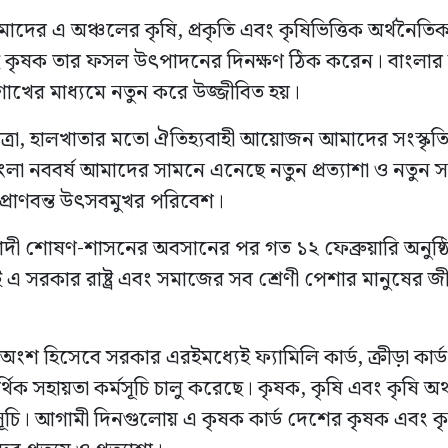
াদের এ অঞ্চলের কৃষি, প্রকৃতি এবং কৃষিভিত্তিক অর্থনৈতিক ক
রেখেই কৃষক তার ফসল উৎপাদনের দিনক্ষণ ঠিক করেন। বাংলার
ৈশাখের মাধ্যমে নতুন করে উজ্জীবিত হয়।
্রা, হালখাতার মতো ঐতিহ্যবাহী আয়োজন আমাদের সংস্কৃতির 
 নববর্ষ আমাদের সামনে এনেছে নতুন প্রত্যাশা ও নতুন সম
প্রাণবন্ত উৎসবমুখর পরিবেশ।
সিবাদী শোষণ-শাসনের অবসানের পর গত ১২ ফেব্রুয়ারি অনুষ্ঠিত
 এ সরকার রাষ্ট্র এবং সমাজের সব শ্রেণী পেশার মানুষের জীবন
 অংশ হিসেবে সরকার এরইমধ্যেই ফ্যামিলি কার্ড, ক্রীড়া কার্ড,
থিক সহায়তা কর্মসূচি চালু করেছে। কৃষক, কৃষি এবং কৃষি অর্থ
মসূচি। আগামী দিনগুলোয় এ কৃষক কার্ড দেশের কৃষক এবং কৃষি