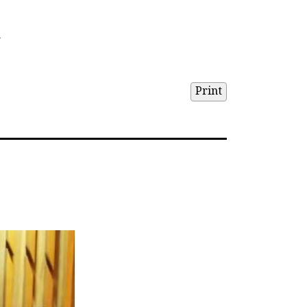
ন
Print