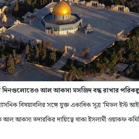
র্তী দিনগুলোতেও আল আকসা মসজিদ বন্ধ রাখার পরিকল
াসনিক বিষয়াবলির সঙ্গে যুক্ত একাধিক সূত্র ‘মিডল ইস্ট আ
্প্রতি আল আকসা তদারকির দায়িত্বে থাকা ইসলামী ওয়াকফ কমি